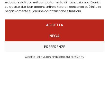
elaborare dati come il comportamento di navigazione o ID unici
su questo sito. Non acconsentire o ritirare il consenso può influire
Fai clic per accettare i cookie
negativamente su alcune caratteristiche e funzioni.
marketing e abilitare questo contenuto
ACCETTA
NEGA
PREFERENZE
Cookie Policy
Dichiarazione sulla Privacy
Vivi insieme a noi lo
Sport che hai dentro!
Compila il form per avere maggiori informazioni
Nome e cognome