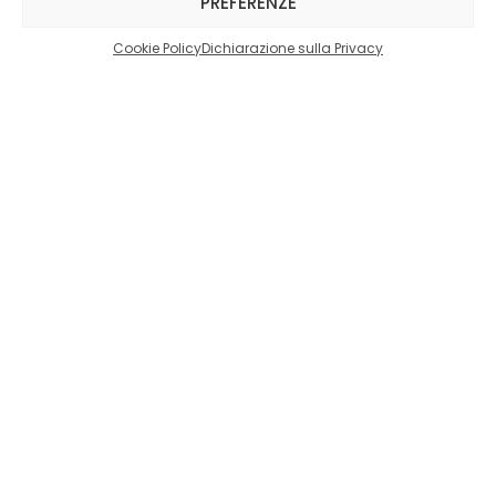
PREFERENZE
sport e vuoi
partecipare alle nostre
Cookie Policy
Dichiarazione sulla Privacy
formazioni?
CONTATTACI