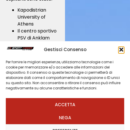
Kapodistrian
University of
Athens
Il centro sportivo
PSV di Anklam
Team Sport
Gestisci Consenso
Service di Utrecht
Judo Foundation
Per fornire le migliori esperienze, utilizziamo tecnologie come i
di Amsterdam
cookie per memorizzare e/o accedere alle informazioni del
Giocampus del
dispositivo. Il consenso a queste tecnologie ci permetterà di
elaborare dati come il comportamento di navigazione o ID unici
Cus di Parma
su questo sito. Non acconsentire o ritirare il consenso può influire
Università degli
negativamente su alcune caratteristiche e funzioni.
Studi di Bergamo,
facoltà di Scienze
ACCETTA
Motorie
NEGA
Lavori nel mondo dello