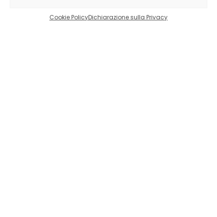
Cookie Policy
Dichiarazione sulla Privacy
Vuoi prenotare questo
corso?
Compila il form per prenotare il corso Amaca
Aerea.