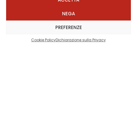
B
0
0
5
5
NEGA
D
9.1
10.
10.
11.
O
5
0
4
30
PREFERENZE
M
0
5
Cookie Policy
Dichiarazione sulla Privacy
ISTRUTTORE
Adriano
PRENOTA
Altre attività che potrebbero
interessarti