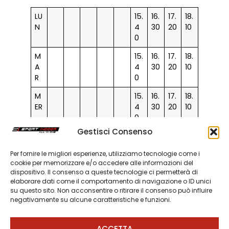
LU
15.
16.
17.
18.
N
4
30
20
10
0
M
15.
16.
17.
18.
A
4
30
20
10
R
0
M
15.
16.
17.
18.
ER
4
30
20
10
0
Gestisci Consenso
GI
15.
16.
17.
18.
O
4
30
20
10
Per fornire le migliori esperienze, utilizziamo tecnologie come i
0
cookie per memorizzare e/o accedere alle informazioni del
dispositivo. Il consenso a queste tecnologie ci permetterà di
V
15.
16.
17.
18.
elaborare dati come il comportamento di navigazione o ID unici
E
4
30
20
10
su questo sito. Non acconsentire o ritirare il consenso può influire
N
0
negativamente su alcune caratteristiche e funzioni.
S
9.
10.
11.
11.
14.
15.
A
3
15
0
4
4
30
ACCETTA