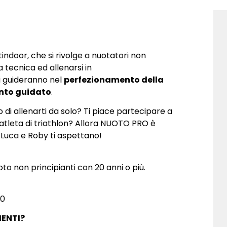
ndoor, che si rivolge a nuotatori non
a tecnica ed allenarsi in
vi guideranno nel
perfezionamento della
ento guidato
.
 di allenarti da solo? Ti piace partecipare a
 atleta di triathlon? Allora NUOTO PRO è
, Luca e Roby ti aspettano!
oto non principianti con 20 anni o più.
00
MENTI?