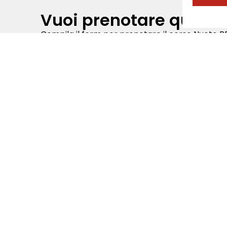
Vuoi prenotare questo
Compila il form per prenotare il corso Nuoto P
Corso
Preferenza giorno
Lunedì
Martedì
Mercoledì
Giovedì
Preferenza Orario
Mattina
Pomeriggio
Sera
Livello
Principiante
Intermedio
Avanzato
SUCCESSIVO