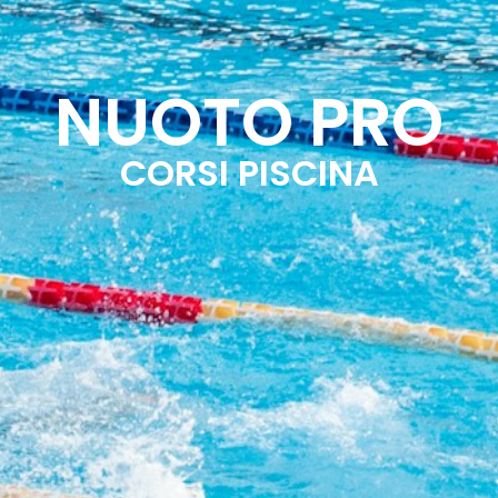
PALESTRA
GOLF
ALTRE ATTIVITÀ
CALEN
NUOTO PRO
CORSI PISCINA