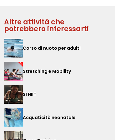
Altre attività che
potrebbero interessarti
Corso di nuoto per adulti
Stretching e Mobility
SI HIIT
Acquaticità neonatale