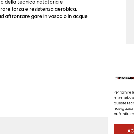
po della tecnica natatoria e
orare forza e resistenza aerobica.
ad affrontare gare in vasca o in acque
Per fornire
memorizzare
queste tec
navigazione
può influir
AC