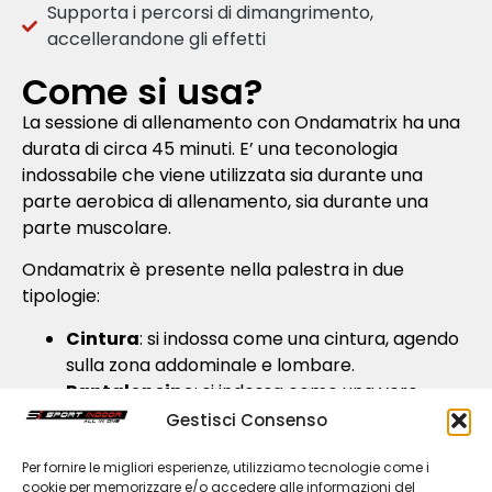
Supporta i percorsi di dimangrimento,
accellerandone gli effetti
Come si usa?
La sessione di allenamento con Ondamatrix ha una
durata di circa 45 minuti. E’ una teconologia
indossabile che viene utilizzata sia durante una
parte aerobica di allenamento, sia durante una
parte muscolare.
Ondamatrix è presente nella palestra in due
tipologie:
Cintura
: si indossa come una cintura, agendo
sulla zona addominale e lombare.
Pantaloncino
: si indossa come una vero
pantaloncino sopra i propri indumenti e
Gestisci Consenso
consente all’infrarosso di agiure sulla gamba e
glutei
Per fornire le migliori esperienze, utilizziamo tecnologie come i
cookie per memorizzare e/o accedere alle informazioni del