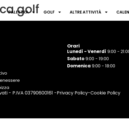
ca golf
PALESTRA
GOLF
ALTRE ATTIVITÀ
CALEN
Orari
Lunedì - Venerdì
9:00 - 21:0
Sabato
9:00 - 19:00
Domenica
9:00 - 18:00
tivo
benessere
pizza
rvati - P.IVA 03790600161 -
Privacy Policy
-
Cookie Policy