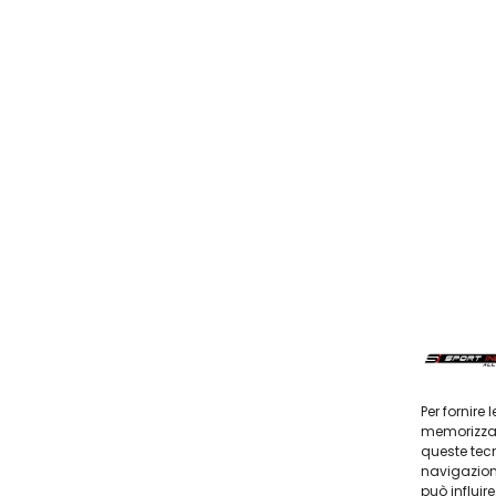
Per fornire
memorizzare
queste tec
navigazione
può influir