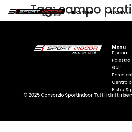
Tag:
campo prati
IL CENTRO
PISCINA
Menu
Piscina
Palestra
Golf
Parco es
Centro 
Bistro & 
© 2025 Consorzio Sportindoor Tutti i diritti rise