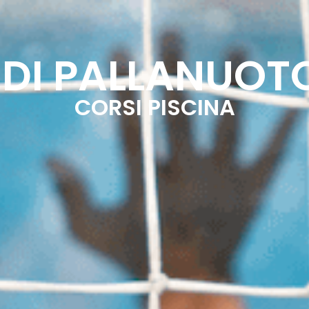
PALESTRA
GOLF
ALTRE ATTIVITÀ
CALEN
DI PALLANUOTO
CORSI PISCINA