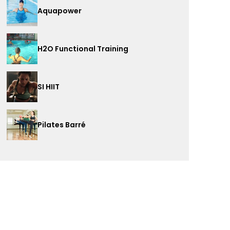
Aquapower
H2O Functional Training
SI HIIT
Pilates Barré