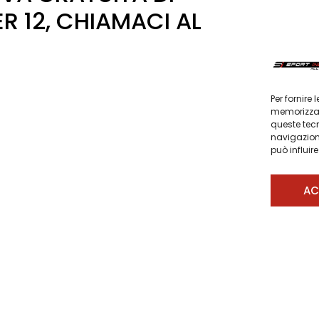
 12, CHIAMACI AL
Per fornire
memorizzare
queste tec
navigazione
può influir
AC