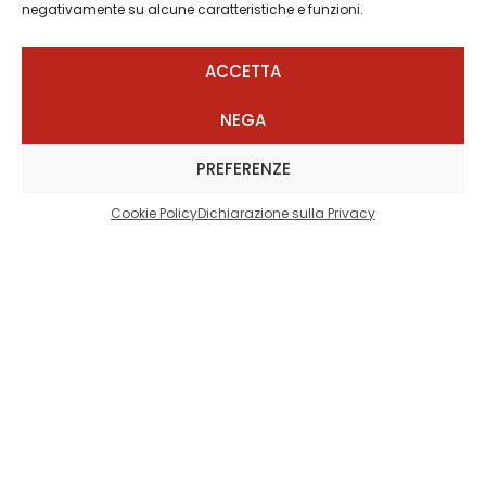
negativamente su alcune caratteristiche e funzioni.
ACCETTA
NEGA
PREFERENZE
Cookie Policy
Dichiarazione sulla Privacy
Vuoi prenotare questo
corso?
Compila il form per prenotare il corso Esordienti.