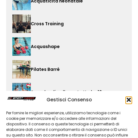
Acquaticità neonatale
Cross Training
Acquashape
Pilates Barré
Squadra di pallanuoto Under 12
Gestisci Consenso
Per fornire le migliori esperienze, utilizziamo tecnologie come i
Fit Boxe
cookie per memorizzare e/o accedere alle informazioni del
dispositivo. Il consenso a queste tecnologie ci permetterà di
elaborare dati come il comportamento di navigazione o ID unici
su questo sito. Non acconsentire o ritirare il consenso può influire